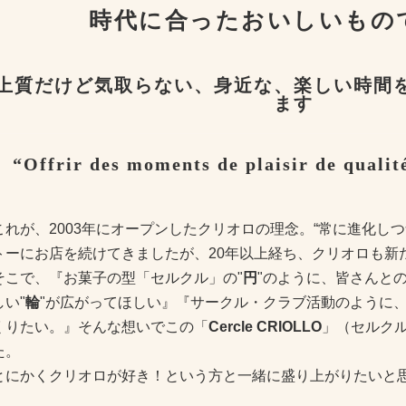
時代に合ったおいしいもの
上質だけど気取らない、身近な、楽しい時間
ます
“Offrir des moments de plaisir de qualité
これが、2003年にオープンしたクリオロの理念。“常に進化し
トーにお店を続けてきましたが、20年以上経ち、クリオロも新
そこで、『お菓子の型「セルクル」の"
円
"のように、皆さんとの
しい"
輪
"が広がってほしい』『サークル・クラブ活動のように、
くりたい。』そんな想いでこの「
Cercle CRIOLLO
」（セルク
た。
とにかくクリオロが好き！という方と一緒に盛り上がりたいと